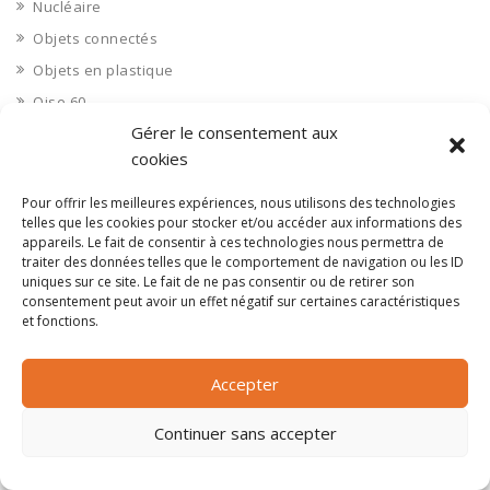
Nucléaire
Objets connectés
Objets en plastique
Oise 60
Gérer le consentement aux
Opérateur télécom
cookies
Opérateurs télécom
Optique
Pour offrir les meilleures expériences, nous utilisons des technologies
telles que les cookies pour stocker et/ou accéder aux informations des
Ordinateurs
appareils. Le fait de consentir à ces technologies nous permettra de
Orne 61
traiter des données telles que le comportement de navigation ou les ID
uniques sur ce site. Le fait de ne pas consentir ou de retirer son
Ouvrages d’art
consentement peut avoir un effet négatif sur certaines caractéristiques
et fonctions.
Paramédical, compléments alimentaires
Paris 75
Accepter
Pas de Calais 62
Pêche
Continuer sans accepter
Petite distribution
Pétrole