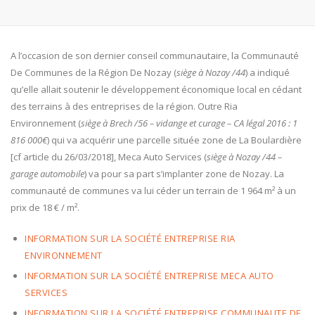
A l’occasion de son dernier conseil communautaire, la Communauté
De Communes de la Région De Nozay (
siège à Nozay /44
) a indiqué
qu’elle allait soutenir le développement économique local en cédant
des terrains à des entreprises de la région. Outre Ria
Environnement (
siège à Brech /56 – vidange et curage – CA légal 2016 : 1
816 000€
) qui va acquérir une parcelle située zone de La Boulardière
[cf article du 26/03/2018], Meca Auto Services (
siège à Nozay /44 –
garage automobile
) va pour sa part s’implanter zone de Nozay. La
communauté de communes va lui céder un terrain de 1 964 m² à un
prix de 18 € / m².
INFORMATION SUR LA SOCIÉTÉ ENTREPRISE RIA
ENVIRONNEMENT
INFORMATION SUR LA SOCIÉTÉ ENTREPRISE MECA AUTO
SERVICES
INFORMATION SUR LA SOCIÉTÉ ENTREPRISE COMMUNAUTE DE