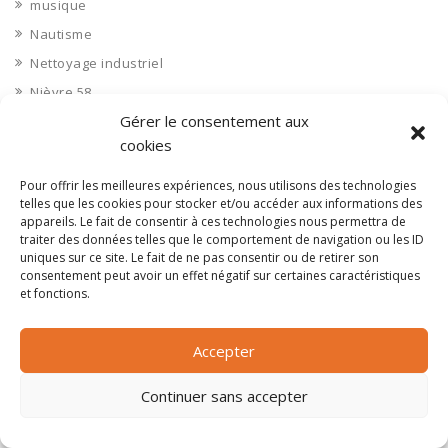
musique
Nautisme
Nettoyage industriel
Nièvre 58
Gérer le consentement aux
Non classé
cookies
Nord 59
Nucléaire
Pour offrir les meilleures expériences, nous utilisons des technologies
telles que les cookies pour stocker et/ou accéder aux informations des
Objets connectés
appareils. Le fait de consentir à ces technologies nous permettra de
Objets en plastique
traiter des données telles que le comportement de navigation ou les ID
uniques sur ce site. Le fait de ne pas consentir ou de retirer son
Oise 60
consentement peut avoir un effet négatif sur certaines caractéristiques
et fonctions.
Opérateur télécom
Opérateurs télécom
Accepter
Optique
Ordinateurs
Continuer sans accepter
Orne 61
Ouvrages d’art