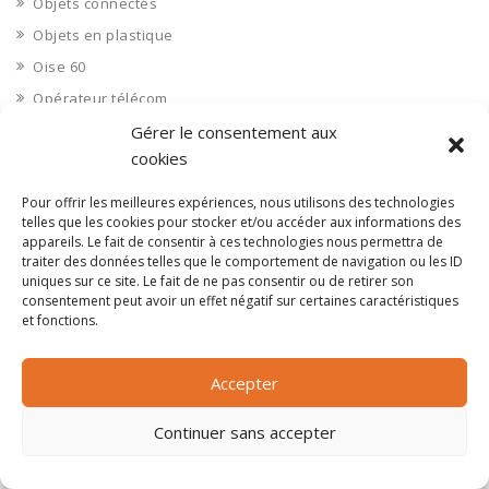
Objets connectés
Objets en plastique
Oise 60
Opérateur télécom
Opérateurs télécom
Gérer le consentement aux
cookies
Optique
Ordinateurs
Pour offrir les meilleures expériences, nous utilisons des technologies
telles que les cookies pour stocker et/ou accéder aux informations des
Orne 61
appareils. Le fait de consentir à ces technologies nous permettra de
Ouvrages d’art
traiter des données telles que le comportement de navigation ou les ID
uniques sur ce site. Le fait de ne pas consentir ou de retirer son
Paramédical, compléments alimentaires
consentement peut avoir un effet négatif sur certaines caractéristiques
Paris 75
et fonctions.
Pas de Calais 62
Accepter
Pêche
Petite distribution
Continuer sans accepter
Pétrole
Pharmaceutique, médicaments