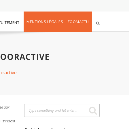
MENTIONS LÉGALES – ZOOMACTU
TUITEMENT
DOORACTIVE
oractive
ée aux
 s’inscrit