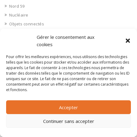
Nord 59
Nucléaire
Objets connectés
Objets en plastique
Gérer le consentement aux
Oise 60
cookies
Opérateur télécom
Pour offrir les meilleures expériences, nous utilisons des technologies
Opérateurs télécom
telles que les cookies pour stocker et/ou accéder aux informations des
appareils. Le fait de consentir à ces technologies nous permettra de
Optique
traiter des données telles que le comportement de navigation ou les ID
Ordinateurs
uniques sur ce site. Le fait de ne pas consentir ou de retirer son
consentement peut avoir un effet négatif sur certaines caractéristiques
Orne 61
et fonctions.
Ouvrages d’art
Paramédical, compléments alimentaires
Accepter
Paris 75
Continuer sans accepter
Pas de Calais 62
Pêche