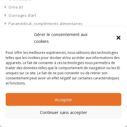
Orne 61
Ouvrages d’art
Paramédical, compléments alimentaires
Paris 75
Gérer le consentement aux
Pas de Calais 62
cookies
Pêche
Pour offrir les meilleures expériences, nous utilisons des technologies
Petite distribution
telles que les cookies pour stocker et/ou accéder aux informations des
appareils. Le fait de consentir à ces technologies nous permettra de
Pétrole
traiter des données telles que le comportement de navigation ou les ID
Pharmaceutique, médicaments
uniques sur ce site. Le fait de ne pas consentir ou de retirer son
consentement peut avoir un effet négatif sur certaines caractéristiques
Pharmacie et vente d'articles médicaux
et fonctions.
Photos
Piscine
Accepter
Polynésie Française 987
Continuer sans accepter
Ponts
Port