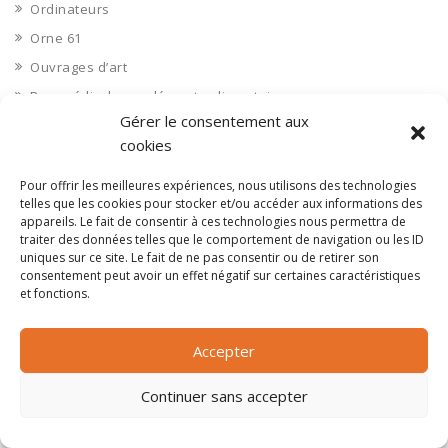
Ordinateurs
Orne 61
Ouvrages d’art
Paramédical, compléments alimentaires
Gérer le consentement aux
Paris 75
cookies
Pas de Calais 62
Pêche
Pour offrir les meilleures expériences, nous utilisons des technologies
telles que les cookies pour stocker et/ou accéder aux informations des
Petite distribution
appareils. Le fait de consentir à ces technologies nous permettra de
traiter des données telles que le comportement de navigation ou les ID
Pétrole
uniques sur ce site. Le fait de ne pas consentir ou de retirer son
Pharmaceutique, médicaments
consentement peut avoir un effet négatif sur certaines caractéristiques
et fonctions.
Pharmacie et vente d'articles médicaux
Photos
Accepter
Piscine
Polynésie Française 987
Continuer sans accepter
Ponts
Port