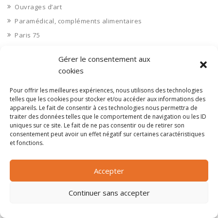
Ouvrages d’art
Paramédical, compléments alimentaires
Paris 75
Pas de Calais 62
Gérer le consentement aux
Pêche
cookies
Petite distribution
Pour offrir les meilleures expériences, nous utilisons des technologies
Pétrole
telles que les cookies pour stocker et/ou accéder aux informations des
Pharmaceutique, médicaments
appareils. Le fait de consentir à ces technologies nous permettra de
traiter des données telles que le comportement de navigation ou les ID
Pharmacie et vente d'articles médicaux
uniques sur ce site. Le fait de ne pas consentir ou de retirer son
Photos
consentement peut avoir un effet négatif sur certaines caractéristiques
et fonctions.
Piscine
Polynésie Française 987
Accepter
Ponts
Port
Continuer sans accepter
Ports