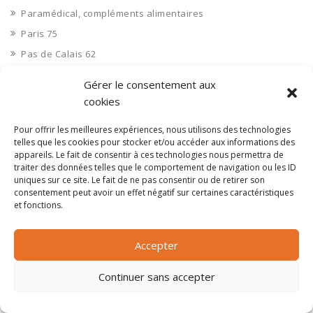
Paramédical, compléments alimentaires
Paris 75
Pas de Calais 62
Pêche
Gérer le consentement aux
Petite distribution
cookies
Pétrole
Pour offrir les meilleures expériences, nous utilisons des technologies
Pharmaceutique, médicaments
telles que les cookies pour stocker et/ou accéder aux informations des
appareils. Le fait de consentir à ces technologies nous permettra de
Pharmacie et vente d'articles médicaux
traiter des données telles que le comportement de navigation ou les ID
Photos
uniques sur ce site. Le fait de ne pas consentir ou de retirer son
consentement peut avoir un effet négatif sur certaines caractéristiques
Piscine
et fonctions.
Polynésie Française 987
Ponts
Accepter
Port
Continuer sans accepter
Ports
Professionnels de la santé