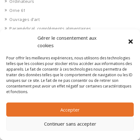
Ordinateurs
Orne 61
Ouvrages d’art
Paramédical, compléments alimentaires
Paris 75
Gérer le consentement aux
cookies
Pas de Calais 62
Pêche
Pour offrir les meilleures expériences, nous utilisons des technologies
telles que les cookies pour stocker et/ou accéder aux informations des
Petite distribution
appareils. Le fait de consentir à ces technologies nous permettra de
Pétrole
traiter des données telles que le comportement de navigation ou les ID
uniques sur ce site. Le fait de ne pas consentir ou de retirer son
Pharmaceutique, médicaments
consentement peut avoir un effet négatif sur certaines caractéristiques
et fonctions.
Pharmacie et vente d'articles médicaux
Photos
Accepter
Piscine
Polynésie Française 987
Continuer sans accepter
Ponts
Port