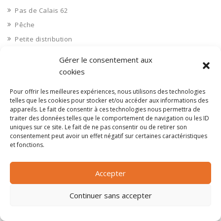
Pas de Calais 62
Pêche
Petite distribution
Pétrole
Gérer le consentement aux
Pharmaceutique, médicaments
cookies
Pharmacie et vente d'articles médicaux
Pour offrir les meilleures expériences, nous utilisons des technologies
Photos
telles que les cookies pour stocker et/ou accéder aux informations des
appareils. Le fait de consentir à ces technologies nous permettra de
Piscine
traiter des données telles que le comportement de navigation ou les ID
Polynésie Française 987
uniques sur ce site. Le fait de ne pas consentir ou de retirer son
consentement peut avoir un effet négatif sur certaines caractéristiques
Ponts
et fonctions.
Port
Ports
Accepter
Professionnels de la santé
Continuer sans accepter
Professionnels de santé
Publicite