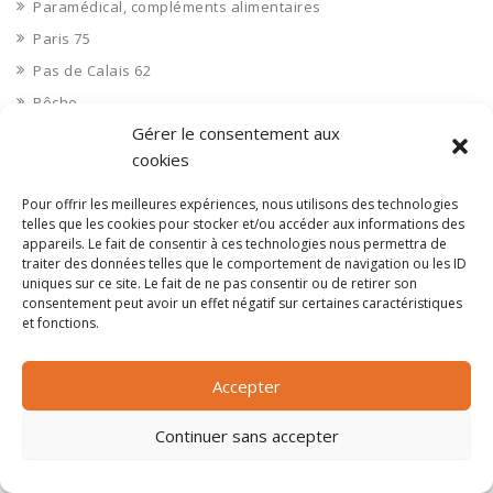
Paramédical, compléments alimentaires
Paris 75
Pas de Calais 62
Pêche
Gérer le consentement aux
Petite distribution
cookies
Pétrole
Pharmaceutique, médicaments
Pour offrir les meilleures expériences, nous utilisons des technologies
telles que les cookies pour stocker et/ou accéder aux informations des
Pharmacie et vente d'articles médicaux
appareils. Le fait de consentir à ces technologies nous permettra de
Photos
traiter des données telles que le comportement de navigation ou les ID
uniques sur ce site. Le fait de ne pas consentir ou de retirer son
Piscine
consentement peut avoir un effet négatif sur certaines caractéristiques
et fonctions.
Polynésie Française 987
Ponts
Accepter
Port
Ports
Continuer sans accepter
Professionnels de la santé
Professionnels de santé