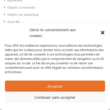
Nucléaire
Objets connectés
Objets en plastique
Oise 60
Opérateur télécom
Gérer le consentement aux
cookies
Opérateurs télécom
Optique
Pour offrir les meilleures expériences, nous utilisons des technologies
telles que les cookies pour stocker et/ou accéder aux informations des
Ordinateurs
appareils. Le fait de consentir à ces technologies nous permettra de
Orne 61
traiter des données telles que le comportement de navigation ou les ID
uniques sur ce site. Le fait de ne pas consentir ou de retirer son
Ouvrages d’art
consentement peut avoir un effet négatif sur certaines caractéristiques
Paramédical, compléments alimentaires
et fonctions.
Paris 75
Pas de Calais 62
Accepter
Pêche
Continuer sans accepter
Petite distribution
Pétrole