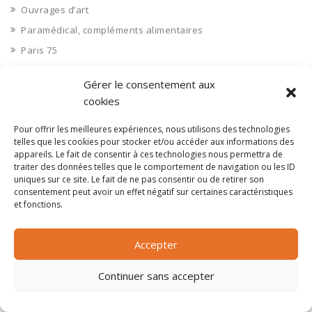
Ouvrages d’art
Paramédical, compléments alimentaires
Paris 75
Pas de Calais 62
Gérer le consentement aux
Pêche
cookies
Petite distribution
Pour offrir les meilleures expériences, nous utilisons des technologies
Pétrole
telles que les cookies pour stocker et/ou accéder aux informations des
Pharmaceutique, médicaments
appareils. Le fait de consentir à ces technologies nous permettra de
traiter des données telles que le comportement de navigation ou les ID
Pharmacie et vente d'articles médicaux
uniques sur ce site. Le fait de ne pas consentir ou de retirer son
Photos
consentement peut avoir un effet négatif sur certaines caractéristiques
et fonctions.
Piscine
Polynésie Française 987
Accepter
Ponts
Port
Continuer sans accepter
Ports