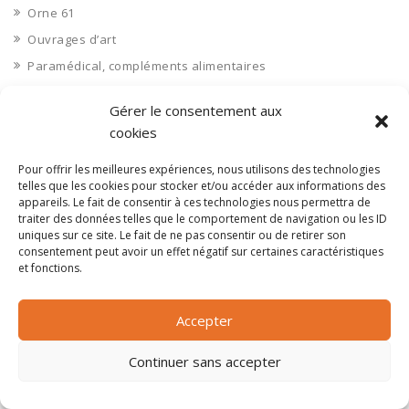
Orne 61
Ouvrages d’art
Paramédical, compléments alimentaires
Paris 75
Gérer le consentement aux
Pas de Calais 62
cookies
Pêche
Pour offrir les meilleures expériences, nous utilisons des technologies
Petite distribution
telles que les cookies pour stocker et/ou accéder aux informations des
Pétrole
appareils. Le fait de consentir à ces technologies nous permettra de
traiter des données telles que le comportement de navigation ou les ID
Pharmaceutique, médicaments
uniques sur ce site. Le fait de ne pas consentir ou de retirer son
Pharmacie et vente d'articles médicaux
consentement peut avoir un effet négatif sur certaines caractéristiques
et fonctions.
Photos
Piscine
Accepter
Polynésie Française 987
Ponts
Continuer sans accepter
Port