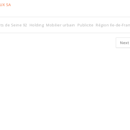
AUX SA
ts de Seine 92
Holding
Mobilier urbain
Publicite
Région Ile-de-Fra
Next