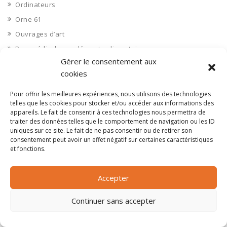
Ordinateurs
Orne 61
Ouvrages d’art
Paramédical, compléments alimentaires
Gérer le consentement aux
Paris 75
cookies
Pas de Calais 62
Pêche
Pour offrir les meilleures expériences, nous utilisons des technologies
telles que les cookies pour stocker et/ou accéder aux informations des
Petite distribution
appareils. Le fait de consentir à ces technologies nous permettra de
traiter des données telles que le comportement de navigation ou les ID
Pétrole
uniques sur ce site. Le fait de ne pas consentir ou de retirer son
Pharmaceutique, médicaments
consentement peut avoir un effet négatif sur certaines caractéristiques
et fonctions.
Pharmacie et vente d'articles médicaux
Photos
Accepter
Piscine
Polynésie Française 987
Continuer sans accepter
Ponts
Port