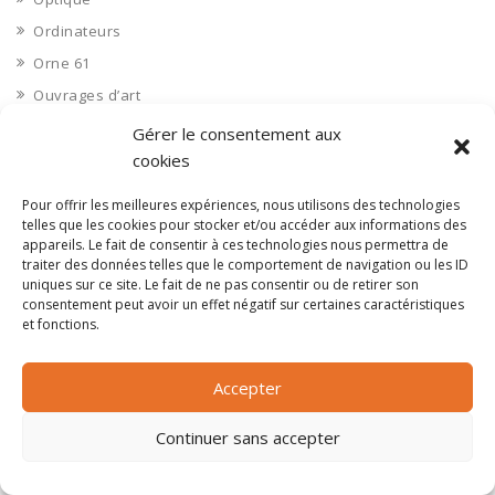
Ordinateurs
Orne 61
Ouvrages d’art
Paramédical, compléments alimentaires
Gérer le consentement aux
Paris 75
cookies
Pas de Calais 62
Pour offrir les meilleures expériences, nous utilisons des technologies
Pêche
telles que les cookies pour stocker et/ou accéder aux informations des
appareils. Le fait de consentir à ces technologies nous permettra de
Petite distribution
traiter des données telles que le comportement de navigation ou les ID
uniques sur ce site. Le fait de ne pas consentir ou de retirer son
Pétrole
consentement peut avoir un effet négatif sur certaines caractéristiques
Pharmaceutique, médicaments
et fonctions.
Pharmacie et vente d'articles médicaux
Photos
Accepter
Piscine
Continuer sans accepter
Polynésie Française 987
Ponts