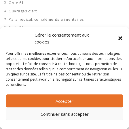
Orne 61
Ouvrages d’art
Paramédical, compléments alimentaires
Paris 75
Gérer le consentement aux
Pas de Calais 62
cookies
Pêche
Petite distribution
Pour offrir les meilleures expériences, nous utilisons des technologies
telles que les cookies pour stocker et/ou accéder aux informations des
Pétrole
appareils. Le fait de consentir à ces technologies nous permettra de
traiter des données telles que le comportement de navigation ou les ID
Pharmaceutique, médicaments
uniques sur ce site. Le fait de ne pas consentir ou de retirer son
Pharmacie et vente d'articles médicaux
consentement peut avoir un effet négatif sur certaines caractéristiques
et fonctions.
Photos
Piscine
Accepter
Polynésie Française 987
Ponts
Continuer sans accepter
Port
Ports