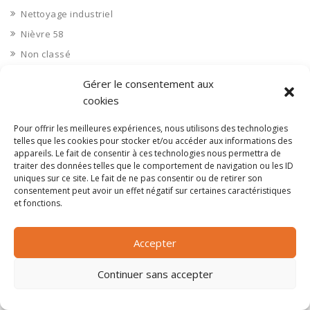
Nettoyage industriel
Nièvre 58
Non classé
Nord 59
Gérer le consentement aux
Nucléaire
cookies
Objets connectés
Pour offrir les meilleures expériences, nous utilisons des technologies
Objets en plastique
telles que les cookies pour stocker et/ou accéder aux informations des
appareils. Le fait de consentir à ces technologies nous permettra de
Oise 60
traiter des données telles que le comportement de navigation ou les ID
Opérateur télécom
uniques sur ce site. Le fait de ne pas consentir ou de retirer son
consentement peut avoir un effet négatif sur certaines caractéristiques
Opérateurs télécom
et fonctions.
Optique
Ordinateurs
Accepter
Orne 61
Continuer sans accepter
Ouvrages d’art
Paramédical, compléments alimentaires