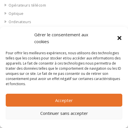
Opérateurs télécom
Optique
Ordinateurs
Orne 61
Gérer le consentement aux
Ouvrages d’art
cookies
Paramédical, compléments alimentaires
Pour offrir les meilleures expériences, nous utilisons des technologies
Paris 75
telles que les cookies pour stocker et/ou accéder aux informations des
Pas de Calais 62
appareils. Le fait de consentir à ces technologies nous permettra de
traiter des données telles que le comportement de navigation ou les ID
Pêche
uniques sur ce site. Le fait de ne pas consentir ou de retirer son
consentement peut avoir un effet négatif sur certaines caractéristiques
Petite distribution
et fonctions.
Pétrole
Pharmaceutique, médicaments
Accepter
Pharmacie et vente d'articles médicaux
Continuer sans accepter
Photos
Piscine