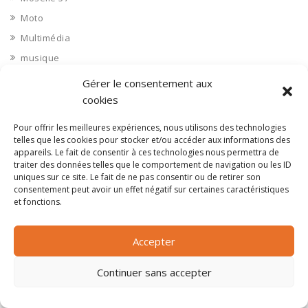
Moto
Multimédia
musique
Nautisme
Gérer le consentement aux
Nettoyage industriel
cookies
Nièvre 58
Pour offrir les meilleures expériences, nous utilisons des technologies
Non classé
telles que les cookies pour stocker et/ou accéder aux informations des
appareils. Le fait de consentir à ces technologies nous permettra de
Nord 59
traiter des données telles que le comportement de navigation ou les ID
uniques sur ce site. Le fait de ne pas consentir ou de retirer son
Nucléaire
consentement peut avoir un effet négatif sur certaines caractéristiques
Objets connectés
et fonctions.
Objets en plastique
Oise 60
Accepter
Opérateur télécom
Continuer sans accepter
Opérateurs télécom
Optique