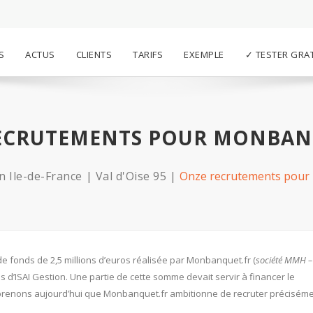
S
ACTUS
CLIENTS
TARIFS
EXEMPLE
✓ TESTER GRA
ECRUTEMENTS POUR MONBAN
n Ile-de-France
Val d'Oise 95
Onze recrutements pour
de fonds de 2,5 millions d’euros réalisée par Monbanquet.fr (
société MMH – 
s d’ISAI Gestion. Une partie de cette somme devait servir à financer le
prenons aujourd’hui que Monbanquet.fr ambitionne de recruter préciséme