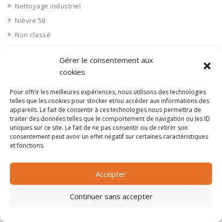
Nettoyage industriel
Nièvre 58
Non classé
Nord 59
Gérer le consentement aux
Nucléaire
cookies
Objets connectés
Pour offrir les meilleures expériences, nous utilisons des technologies
Objets en plastique
telles que les cookies pour stocker et/ou accéder aux informations des
Oise 60
appareils. Le fait de consentir à ces technologies nous permettra de
traiter des données telles que le comportement de navigation ou les ID
Opérateur télécom
uniques sur ce site. Le fait de ne pas consentir ou de retirer son
Opérateurs télécom
consentement peut avoir un effet négatif sur certaines caractéristiques
et fonctions.
Optique
Ordinateurs
Accepter
Orne 61
Ouvrages d’art
Continuer sans accepter
Paramédical, compléments alimentaires
Paris 75