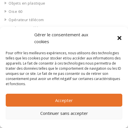
Objets en plastique
Oise 60
Opérateur télécom
Opérateurs télécom
Gérer le consentement aux
Optique
cookies
Ordinateurs
Orne 61
Pour offrir les meilleures expériences, nous utilisons des technologies
telles que les cookies pour stocker et/ou accéder aux informations des
Ouvrages d’art
appareils. Le fait de consentir à ces technologies nous permettra de
traiter des données telles que le comportement de navigation ou les ID
Paramédical, compléments alimentaires
uniques sur ce site. Le fait de ne pas consentir ou de retirer son
Paris 75
consentement peut avoir un effet négatif sur certaines caractéristiques
et fonctions.
Pas de Calais 62
Pêche
Accepter
Petite distribution
Pétrole
Continuer sans accepter
Pharmaceutique, médicaments
Pharmacie et vente d'articles médicaux