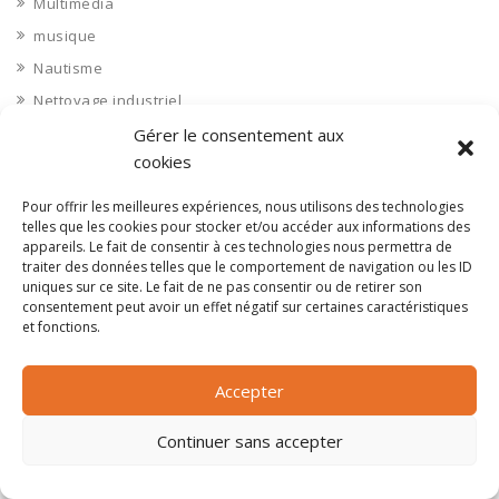
Multimédia
musique
Nautisme
Nettoyage industriel
Nièvre 58
Gérer le consentement aux
cookies
Non classé
Nord 59
Pour offrir les meilleures expériences, nous utilisons des technologies
telles que les cookies pour stocker et/ou accéder aux informations des
Nucléaire
appareils. Le fait de consentir à ces technologies nous permettra de
Objets connectés
traiter des données telles que le comportement de navigation ou les ID
uniques sur ce site. Le fait de ne pas consentir ou de retirer son
Objets en plastique
consentement peut avoir un effet négatif sur certaines caractéristiques
Oise 60
et fonctions.
Opérateur télécom
Accepter
Opérateurs télécom
Optique
Continuer sans accepter
Ordinateurs
Orne 61