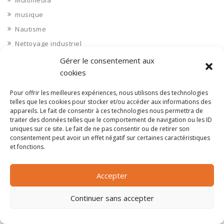
Multimédia
musique
Nautisme
Nettoyage industriel
Nièvre 58
Gérer le consentement aux
cookies
Non classé
Nord 59
Pour offrir les meilleures expériences, nous utilisons des technologies
Nucléaire
telles que les cookies pour stocker et/ou accéder aux informations des
appareils. Le fait de consentir à ces technologies nous permettra de
Objets connectés
traiter des données telles que le comportement de navigation ou les ID
uniques sur ce site. Le fait de ne pas consentir ou de retirer son
Objets en plastique
consentement peut avoir un effet négatif sur certaines caractéristiques
Oise 60
et fonctions.
Opérateur télécom
Opérateurs télécom
Accepter
Optique
Continuer sans accepter
Ordinateurs
Orne 61