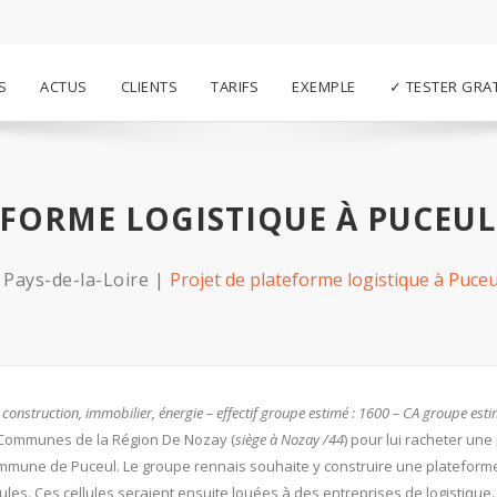
S
ACTUS
CLIENTS
TARIFS
EXEMPLE
✓ TESTER GRA
EFORME LOGISTIQUE À PUCEU
 Pays-de-la-Loire
Projet de plateforme logistique à Puce
 construction, immobilier, énergie – effectif groupe estimé : 1600 – CA groupe est
 Communes de la Région De Nozay (
siège à Nozay /44
) pour lui racheter une
 commune de Puceul. Le groupe rennais souhaite y construire une plateform
ules. Ces cellules seraient ensuite louées à des entreprises de logistique.