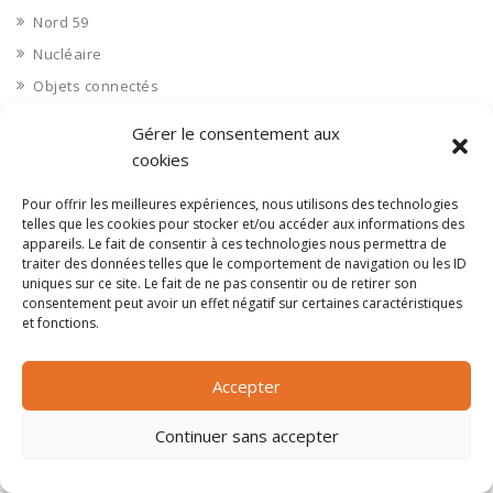
Nord 59
Nucléaire
Objets connectés
Objets en plastique
Gérer le consentement aux
Oise 60
cookies
Opérateur télécom
Pour offrir les meilleures expériences, nous utilisons des technologies
Opérateurs télécom
telles que les cookies pour stocker et/ou accéder aux informations des
appareils. Le fait de consentir à ces technologies nous permettra de
Optique
traiter des données telles que le comportement de navigation ou les ID
Ordinateurs
uniques sur ce site. Le fait de ne pas consentir ou de retirer son
consentement peut avoir un effet négatif sur certaines caractéristiques
Orne 61
et fonctions.
Ouvrages d’art
Paramédical, compléments alimentaires
Accepter
Paris 75
Continuer sans accepter
Pas de Calais 62
Pêche