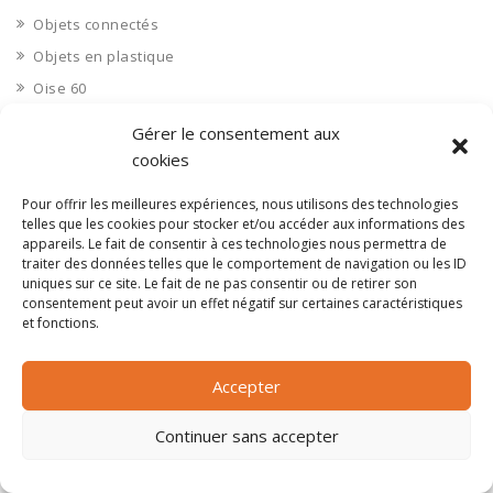
Objets connectés
Objets en plastique
Oise 60
Opérateur télécom
Gérer le consentement aux
Opérateurs télécom
cookies
Optique
Pour offrir les meilleures expériences, nous utilisons des technologies
Ordinateurs
telles que les cookies pour stocker et/ou accéder aux informations des
appareils. Le fait de consentir à ces technologies nous permettra de
Orne 61
traiter des données telles que le comportement de navigation ou les ID
Ouvrages d’art
uniques sur ce site. Le fait de ne pas consentir ou de retirer son
consentement peut avoir un effet négatif sur certaines caractéristiques
Paramédical, compléments alimentaires
et fonctions.
Paris 75
Pas de Calais 62
Accepter
Pêche
Continuer sans accepter
Petite distribution
Pétrole