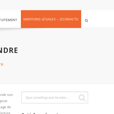
MENTIONS LÉGALES – ZOOMACTU
TUITEMENT
NDRE
re
andir son
gocie
ckage de
éfecture