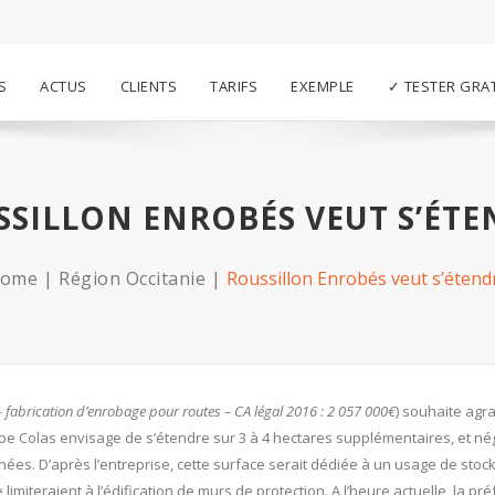
S
ACTUS
CLIENTS
TARIFS
EXEMPLE
✓ TESTER GRA
SSILLON ENROBÉS VEUT S’ÉTE
ome
Région Occitanie
Roussillon Enrobés veut s’étend
– fabrication d’enrobage pour routes – CA légal 2016 : 2 057 000€
) souhaite agr
oupe Colas envisage de s’étendre sur 3 à 4 hectares supplémentaires, et né
nées. D’après l’entreprise, cette surface serait dédiée à un usage de sto
limiteraient à l’édification de murs de protection. A l’heure actuelle, la pr