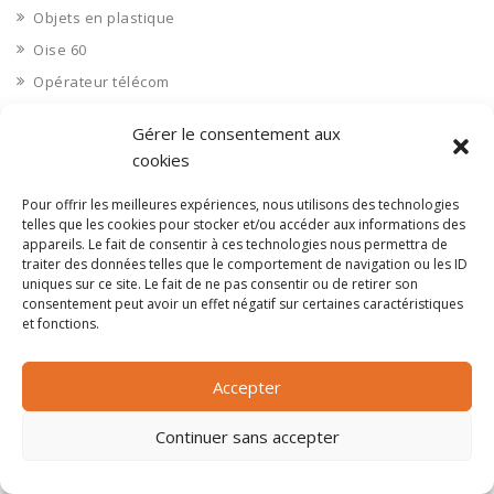
Objets en plastique
Oise 60
Opérateur télécom
Opérateurs télécom
Gérer le consentement aux
Optique
cookies
Ordinateurs
Pour offrir les meilleures expériences, nous utilisons des technologies
Orne 61
telles que les cookies pour stocker et/ou accéder aux informations des
Ouvrages d’art
appareils. Le fait de consentir à ces technologies nous permettra de
traiter des données telles que le comportement de navigation ou les ID
Paramédical, compléments alimentaires
uniques sur ce site. Le fait de ne pas consentir ou de retirer son
consentement peut avoir un effet négatif sur certaines caractéristiques
Paris 75
et fonctions.
Pas de Calais 62
Pêche
Accepter
Petite distribution
Pétrole
Continuer sans accepter
Pharmaceutique, médicaments