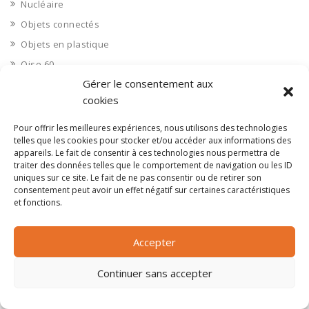
Nucléaire
Objets connectés
Objets en plastique
Oise 60
Gérer le consentement aux
Opérateur télécom
cookies
Opérateurs télécom
Optique
Pour offrir les meilleures expériences, nous utilisons des technologies
telles que les cookies pour stocker et/ou accéder aux informations des
Ordinateurs
appareils. Le fait de consentir à ces technologies nous permettra de
Orne 61
traiter des données telles que le comportement de navigation ou les ID
uniques sur ce site. Le fait de ne pas consentir ou de retirer son
Ouvrages d’art
consentement peut avoir un effet négatif sur certaines caractéristiques
et fonctions.
Paramédical, compléments alimentaires
Paris 75
Accepter
Pas de Calais 62
Pêche
Continuer sans accepter
Petite distribution
Pétrole