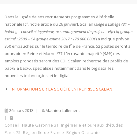
Dans la lignée de ses recrutements programmés à l’échelle
nationale [cf. notre article du 26 janvier], Scalian (
siège à Labège /31 –
holding – conseil et ingénierie, accompagnement de projets – effectif groupe
estimé : 2500 – CA groupe estimé 2017 : 170 000 000€
) a indiqué prévoir
350 embauches sur le territoire de l’Île de France. 52 postes seront à
pourvoir en Seine et Marne /77. L’écrasante majorité (
98%
) des
emplois proposés seront des CDI. Scalian recherche des profils de
bac+3 à bac+5, spécialisés notamment dans le big data, les
nouvelles technologies, et le digital.
INFORMATION SUR LA SOCIÉTÉ ENTREPRISE SCALIAN
26 mars 2018
Mathieu Lallement
Conseil
Haute Garonne 31
Ingénierie et bureaux d'études
Paris 75
Région Ile-de-France
Région Occitanie