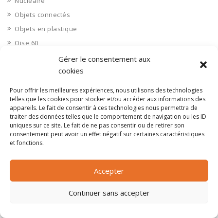
Nucléaire
Objets connectés
Objets en plastique
Oise 60
Opérateur télécom
Gérer le consentement aux
cookies
Opérateurs télécom
Optique
Pour offrir les meilleures expériences, nous utilisons des technologies
telles que les cookies pour stocker et/ou accéder aux informations des
Ordinateurs
appareils. Le fait de consentir à ces technologies nous permettra de
Orne 61
traiter des données telles que le comportement de navigation ou les ID
uniques sur ce site. Le fait de ne pas consentir ou de retirer son
Ouvrages d’art
consentement peut avoir un effet négatif sur certaines caractéristiques
Paramédical, compléments alimentaires
et fonctions.
Paris 75
Pas de Calais 62
Accepter
Pêche
Continuer sans accepter
Petite distribution
Pétrole