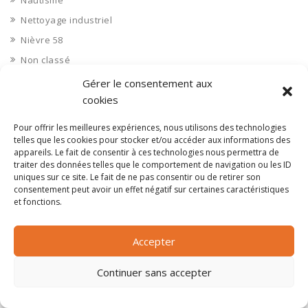
Nautisme
Nettoyage industriel
Nièvre 58
Non classé
Nord 59
Gérer le consentement aux
cookies
Nucléaire
Objets connectés
Pour offrir les meilleures expériences, nous utilisons des technologies
Objets en plastique
telles que les cookies pour stocker et/ou accéder aux informations des
appareils. Le fait de consentir à ces technologies nous permettra de
Oise 60
traiter des données telles que le comportement de navigation ou les ID
uniques sur ce site. Le fait de ne pas consentir ou de retirer son
Opérateur télécom
consentement peut avoir un effet négatif sur certaines caractéristiques
Opérateurs télécom
et fonctions.
Optique
Ordinateurs
Accepter
Orne 61
Continuer sans accepter
Ouvrages d’art
Paramédical, compléments alimentaires