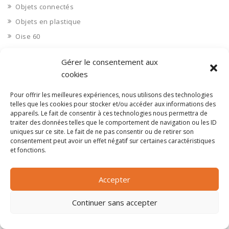
Objets connectés
Objets en plastique
Oise 60
Opérateur télécom
Gérer le consentement aux
Opérateurs télécom
cookies
Optique
Pour offrir les meilleures expériences, nous utilisons des technologies
Ordinateurs
telles que les cookies pour stocker et/ou accéder aux informations des
Orne 61
appareils. Le fait de consentir à ces technologies nous permettra de
traiter des données telles que le comportement de navigation ou les ID
Ouvrages d’art
uniques sur ce site. Le fait de ne pas consentir ou de retirer son
Paramédical, compléments alimentaires
consentement peut avoir un effet négatif sur certaines caractéristiques
et fonctions.
Paris 75
Pas de Calais 62
Accepter
Pêche
Petite distribution
Continuer sans accepter
Pétrole