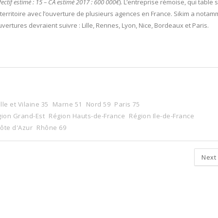
ffectif estimé : 15 – CA estimé 2017 : 600 000€
). L’entreprise rémoise, qui table 
 territoire avec l’ouverture de plusieurs agences en France. Sikim a nota
vertures devraient suivre : Lille, Rennes, Lyon, Nice, Bordeaux et Paris.
Ille et Vilaine 35
Marne 51
Nord 59
Paris 75
ion Grand-Est
Région Hauts-de-France
Région Ile-de-France
ôte d'Azur
Rhône 69
Next