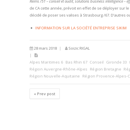
Reims /51 – conseil et audit, solutions business intelligence – e
de CA cette année, prévoit en effet de se déployer sur le
décidé de poser ses valises à Strasbourg /67. D’autres ou
INFORMATION SUR LA SOCIÉTÉ ENTREPRISE SIKIM
28 mars 2018
Soizic RIGAL
Alpes Maritimes 6
Bas Rhin 67
Conseil
Gironde 33
Région Auvergne-Rhône-Alpes
Région Bretagne
Rég
Région Nouvelle-Aquitaine
Région Provence-Alpes-C
«
Prev post