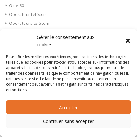
Oise 60
Opérateur télécom
Opérateurs télécom
Optique
Gérer le consentement aux
Ordinateurs
cookies
Orne 61
Pour offrir les meilleures expériences, nous utilisons des technologies
Ouvrages d’art
telles que les cookies pour stocker et/ou accéder aux informations des
Paramédical, compléments alimentaires
appareils. Le fait de consentir à ces technologies nous permettra de
traiter des données telles que le comportement de navigation ou les ID
Paris 75
uniques sur ce site. Le fait de ne pas consentir ou de retirer son
consentement peut avoir un effet négatif sur certaines caractéristiques
Pas de Calais 62
et fonctions.
Pêche
Petite distribution
Accepter
Pétrole
Continuer sans accepter
Pharmaceutique, médicaments
Pharmacie et vente d'articles médicaux