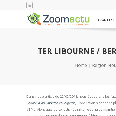
AVANTAGE
TER LIBOURNE / B
Home
Région Nou
Dans notre article du 22/02/2018, nous évoquions les futu
). L’opération s’annonce 
Sarlat /24 via Libourne et Bergerac
91 M€. Alors que les collectivités infra-régionales mainti
finalement son enveloppe pour mener à bien cette rénovat