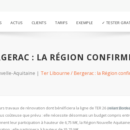
S
ACTUS
CLIENTS
TARIFS
EXEMPLE
✓ TESTER GRA
ERGERAC : LA RÉGION CONFIR
velle-Aquitaine
Ter Libourne / Bergerac : la Région co
rs travaux de rénovation dont bénéficiera la ligne de TER 26 (
reliant Borde
plus coûteuse que prévu : elle nécessite désormais un budget compris entr
ennent leur participation à hauteur de 6,75 M€, la Région Nouvelle Aquitain
ion : elle participera à hauteur de 35,25 M€.