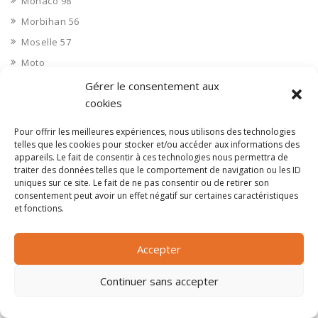
Monaco 98
Morbihan 56
Moselle 57
Moto
Multimédia
Gérer le consentement aux
cookies
musique
Nautisme
Pour offrir les meilleures expériences, nous utilisons des technologies
telles que les cookies pour stocker et/ou accéder aux informations des
Nettoyage industriel
appareils. Le fait de consentir à ces technologies nous permettra de
Nièvre 58
traiter des données telles que le comportement de navigation ou les ID
uniques sur ce site. Le fait de ne pas consentir ou de retirer son
Non classé
consentement peut avoir un effet négatif sur certaines caractéristiques
Nord 59
et fonctions.
Nucléaire
Objets connectés
Accepter
Objets en plastique
Continuer sans accepter
Oise 60
Opérateur télécom