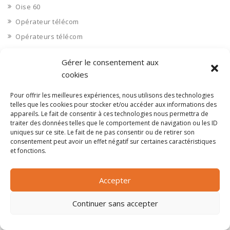
Oise 60
Opérateur télécom
Opérateurs télécom
Optique
Gérer le consentement aux
Ordinateurs
cookies
Orne 61
Pour offrir les meilleures expériences, nous utilisons des technologies
Ouvrages d’art
telles que les cookies pour stocker et/ou accéder aux informations des
Paramédical, compléments alimentaires
appareils. Le fait de consentir à ces technologies nous permettra de
traiter des données telles que le comportement de navigation ou les ID
Paris 75
uniques sur ce site. Le fait de ne pas consentir ou de retirer son
Pas de Calais 62
consentement peut avoir un effet négatif sur certaines caractéristiques
et fonctions.
Pêche
Petite distribution
Accepter
Pétrole
Pharmaceutique, médicaments
Continuer sans accepter
Pharmacie et vente d'articles médicaux