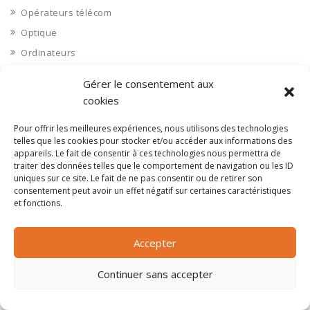
Opérateurs télécom
Optique
Ordinateurs
Orne 61
Gérer le consentement aux
Ouvrages d’art
cookies
Paramédical, compléments alimentaires
Pour offrir les meilleures expériences, nous utilisons des technologies
Paris 75
telles que les cookies pour stocker et/ou accéder aux informations des
Pas de Calais 62
appareils. Le fait de consentir à ces technologies nous permettra de
traiter des données telles que le comportement de navigation ou les ID
Pêche
uniques sur ce site. Le fait de ne pas consentir ou de retirer son
consentement peut avoir un effet négatif sur certaines caractéristiques
Petite distribution
et fonctions.
Pétrole
Pharmaceutique, médicaments
Accepter
Pharmacie et vente d'articles médicaux
Continuer sans accepter
Photos
Piscine