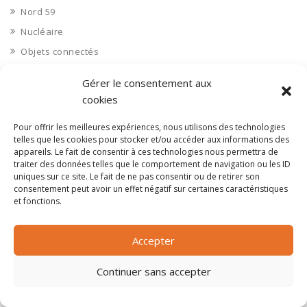
Nord 59
Nucléaire
Objets connectés
Objets en plastique
Gérer le consentement aux
Oise 60
cookies
Opérateur télécom
Pour offrir les meilleures expériences, nous utilisons des technologies
Opérateurs télécom
telles que les cookies pour stocker et/ou accéder aux informations des
Optique
appareils. Le fait de consentir à ces technologies nous permettra de
traiter des données telles que le comportement de navigation ou les ID
Ordinateurs
uniques sur ce site. Le fait de ne pas consentir ou de retirer son
consentement peut avoir un effet négatif sur certaines caractéristiques
Orne 61
et fonctions.
Ouvrages d’art
Paramédical, compléments alimentaires
Accepter
Paris 75
Pas de Calais 62
Continuer sans accepter
Pêche