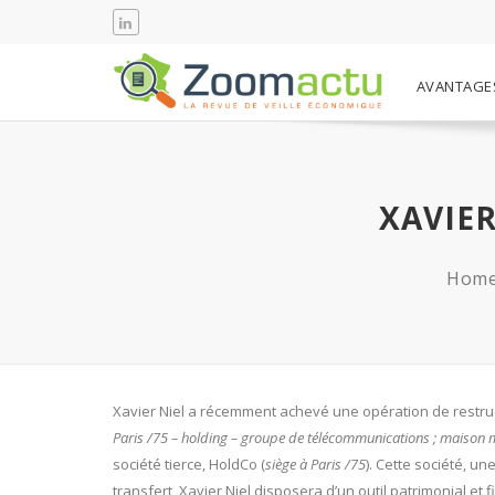
AVANTAGE
XAVIE
Hom
Xavier Niel a récemment achevé une opération de restruc
Paris /75 – holding – groupe de télécommunications ; maison 
société tierce, HoldCo (
siège à Paris /75
). Cette société, un
transfert, Xavier Niel disposera d’un outil patrimonial et