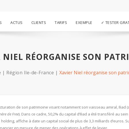
S
ACTUS
CLIENTS
TARIFS
EXEMPLE
✓ TESTER GRA
R NIEL RÉORGANISE SON PATR
e
Région Ile-de-France
Xavier Niel réorganise son patr
turation de son patrimoine visant notamment son vaisseau amiral, Iliad (
mère de Free
). Dans ce cadre, 50,2% du capital d’Iliad a été transféré au sein
e holding, affiche à date un capital social de plus de 3,3 milliards d’euros. S
 financier en mesure de mener des opérations à effet de levier.