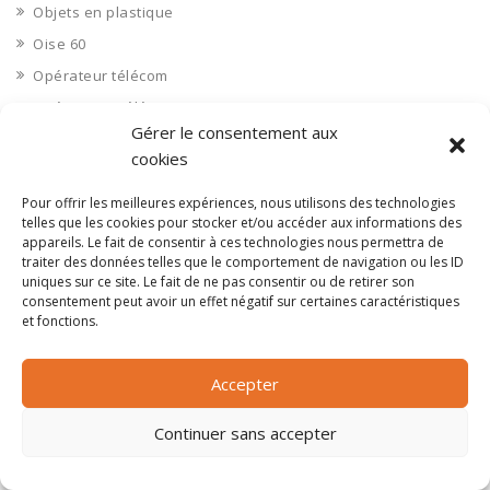
Objets en plastique
Oise 60
Opérateur télécom
Opérateurs télécom
Gérer le consentement aux
Optique
cookies
Ordinateurs
Orne 61
Pour offrir les meilleures expériences, nous utilisons des technologies
telles que les cookies pour stocker et/ou accéder aux informations des
Ouvrages d’art
appareils. Le fait de consentir à ces technologies nous permettra de
traiter des données telles que le comportement de navigation ou les ID
Paramédical, compléments alimentaires
uniques sur ce site. Le fait de ne pas consentir ou de retirer son
Paris 75
consentement peut avoir un effet négatif sur certaines caractéristiques
et fonctions.
Pas de Calais 62
Pêche
Accepter
Petite distribution
Pétrole
Continuer sans accepter
Pharmaceutique, médicaments
Pharmacie et vente d'articles médicaux