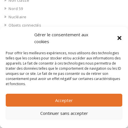
Non classé
Nord 59
Nucléaire
Objets connectés
Objets en plastique
Gérer le consentement aux
cookies
Oise 60
Opérateur télécom
Pour offrir les meilleures expériences, nous utilisons des technologies
telles que les cookies pour stocker et/ou accéder aux informations des
Opérateurs télécom
appareils. Le fait de consentir à ces technologies nous permettra de
Optique
traiter des données telles que le comportement de navigation ou les ID
uniques sur ce site. Le fait de ne pas consentir ou de retirer son
Ordinateurs
consentement peut avoir un effet négatif sur certaines caractéristiques
Orne 61
et fonctions.
Ouvrages d’art
Paramédical, compléments alimentaires
Accepter
Paris 75
Continuer sans accepter
Pas de Calais 62
Pêche