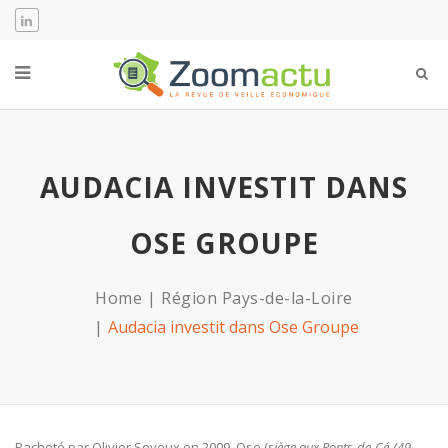
AUDACIA INVESTIT DANS
OSE GROUPE
Home
Région Pays-de-la-Loire
Audacia investit dans Ose Groupe
Racheté par Olivier Seyeux en 2009, Ose (
siège aux Ponts-de-Cé /49 –