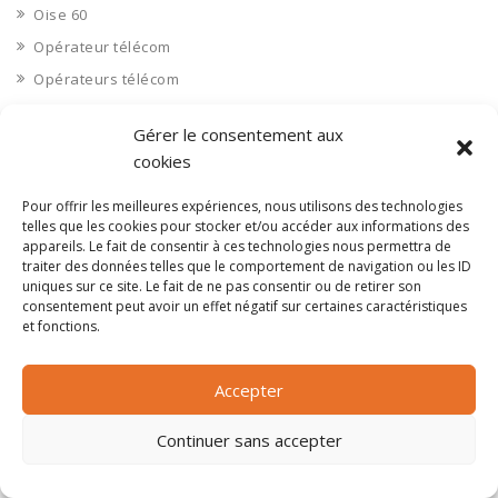
Oise 60
Opérateur télécom
Opérateurs télécom
Optique
Gérer le consentement aux
Ordinateurs
cookies
Orne 61
Pour offrir les meilleures expériences, nous utilisons des technologies
Ouvrages d’art
telles que les cookies pour stocker et/ou accéder aux informations des
Paramédical, compléments alimentaires
appareils. Le fait de consentir à ces technologies nous permettra de
traiter des données telles que le comportement de navigation ou les ID
Paris 75
uniques sur ce site. Le fait de ne pas consentir ou de retirer son
Pas de Calais 62
consentement peut avoir un effet négatif sur certaines caractéristiques
et fonctions.
Pêche
Petite distribution
Accepter
Pétrole
Pharmaceutique, médicaments
Continuer sans accepter
Pharmacie et vente d'articles médicaux