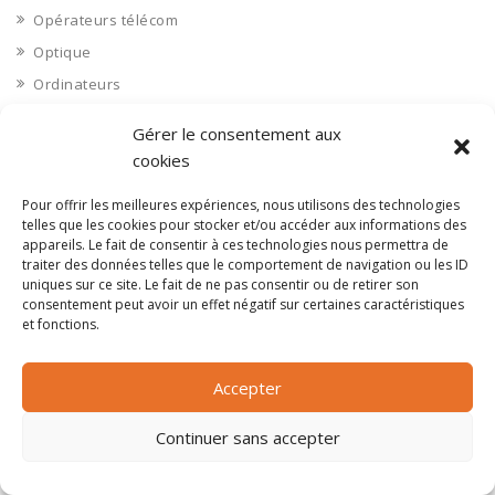
Opérateurs télécom
Optique
Ordinateurs
Orne 61
Gérer le consentement aux
Ouvrages d’art
cookies
Paramédical, compléments alimentaires
Pour offrir les meilleures expériences, nous utilisons des technologies
Paris 75
telles que les cookies pour stocker et/ou accéder aux informations des
Pas de Calais 62
appareils. Le fait de consentir à ces technologies nous permettra de
traiter des données telles que le comportement de navigation ou les ID
Pêche
uniques sur ce site. Le fait de ne pas consentir ou de retirer son
consentement peut avoir un effet négatif sur certaines caractéristiques
Petite distribution
et fonctions.
Pétrole
Pharmaceutique, médicaments
Accepter
Pharmacie et vente d'articles médicaux
Continuer sans accepter
Photos
Piscine