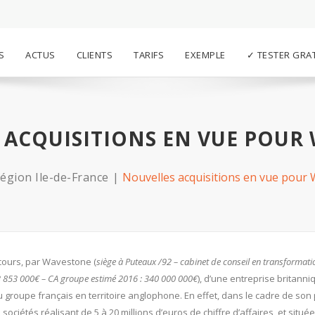
S
ACTUS
CLIENTS
TARIFS
EXEMPLE
✓ TESTER GRA
 ACQUISITIONS EN VUE POUR
égion Ile-de-France
Nouvelles acquisitions en vue pour
 cours, par Wavestone (
siège à Puteaux /92 – cabinet de conseil en transformati
223 853 000€ – CA groupe estimé 2016 : 340 000 000€
), d’une entreprise britanni
groupe français en territoire anglophone. En effet, dans le cadre de son
ociétés réalisant de 5 à 20 millions d’euros de chiffre d’affaires, et situé