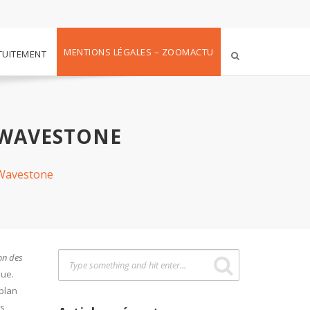
MENTIONS LÉGALES – ZOOMACTU
TUITEMENT
 WAVESTONE
 Wavestone
on des
que.
 plan
es