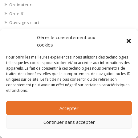
Ordinateurs
Orne 61
Ouvrages d’art
Paramédical, compléments alimentaires
Gérer le consentement aux
Paris 75
cookies
Pas de Calais 62
Pour offrir les meilleures expériences, nous utilisons des technologies
Pêche
telles que les cookies pour stocker et/ou accéder aux informations des
Petite distribution
appareils. Le fait de consentir à ces technologies nous permettra de
traiter des données telles que le comportement de navigation ou les ID
Pétrole
uniques sur ce site. Le fait de ne pas consentir ou de retirer son
consentement peut avoir un effet négatif sur certaines caractéristiques
Pharmaceutique, médicaments
et fonctions.
Pharmacie et vente d'articles médicaux
Photos
Accepter
Piscine
Polynésie Française 987
Continuer sans accepter
Ponts